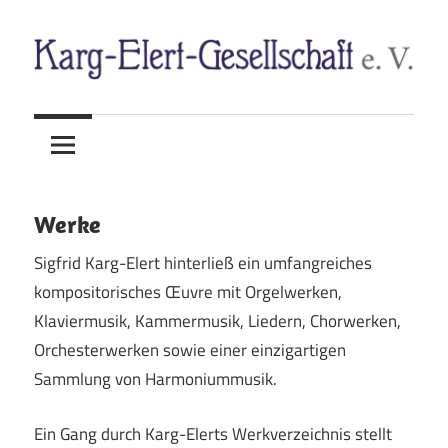
Zum
Inhalt
springen
Sigfrid
Karg-
Karg-
Elert
Elert-
(1877–
Gesellschaft
1933)
Werke
e.
Sigfrid Karg-Elert hinterließ ein umfangreiches
kompositorisches Œuvre mit Orgelwerken,
V.
Klaviermusik, Kammermusik, Liedern, Chorwerken,
Orchesterwerken sowie einer einzigartigen
Sammlung von Harmoniummusik.
Ein Gang durch Karg-Elerts Werkverzeichnis stellt