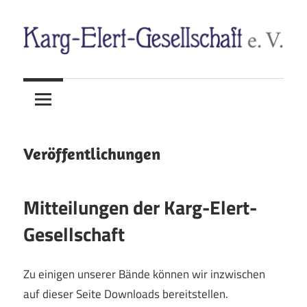
Zum
Inhalt
springen
Sigfrid
Karg-
Karg-
Elert
Elert-
(1877–
Gesellschaft
1933)
Veröffentlichungen
e.
Mitteilungen der Karg-Elert-
V.
Gesellschaft
Zu einigen unserer Bände können wir inzwischen
auf dieser Seite Downloads bereitstellen.